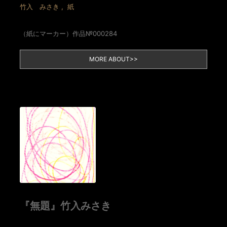
竹入 みさき
,
紙
（紙にマーカー）作品№000284
MORE ABOUT>>
『無題』竹入みさき