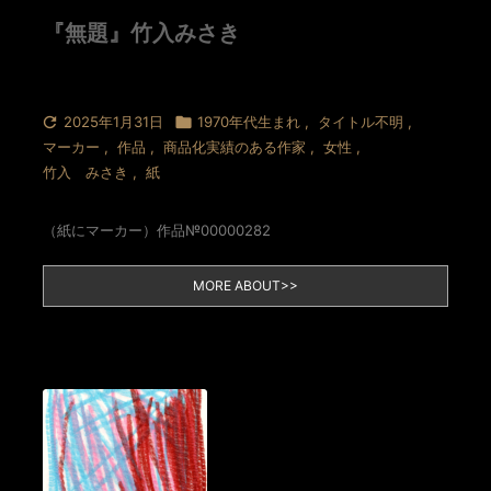
『無題』竹入みさき

2025年1月31日

1970年代生まれ
,
タイトル不明
,
マーカー
,
作品
,
商品化実績のある作家
,
女性
,
竹入 みさき
,
紙
（紙にマーカー）作品№00000282
MORE ABOUT>>