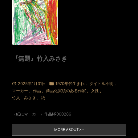
『無題』竹入みさき

2025年1月31日

1970年代生まれ
,
タイトル不明
,
マーカー
,
作品
,
商品化実績のある作家
,
女性
,
竹入 みさき
,
紙
（紙にマーカー）作品№000286
MORE ABOUT>>