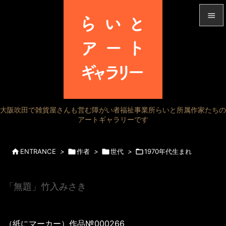


メニュ

サイド

前へ
大阪吹田で雑貨屋さんも営む障がい者福祉事業所らいと所属作家たちの

アートギャラリーです
次へ

検索

ENTRANCE
>

作者
>

世代
>

1970年代生まれ
「無題」竹入みさき
（紙にマーカー）作品№000266