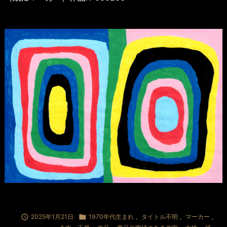

2025年1月21日

1970年代生まれ
,
タイトル不明
,
マーカー
,