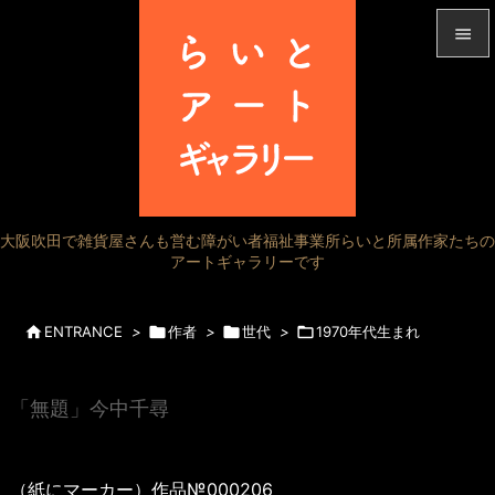


メニュ

サイド

前へ
大阪吹田で雑貨屋さんも営む障がい者福祉事業所らいと所属作家たちの

アートギャラリーです
次へ

検索

ENTRANCE
>

作者
>

世代
>

1970年代生まれ
「無題」今中千尋
（紙にマーカー）作品№000206