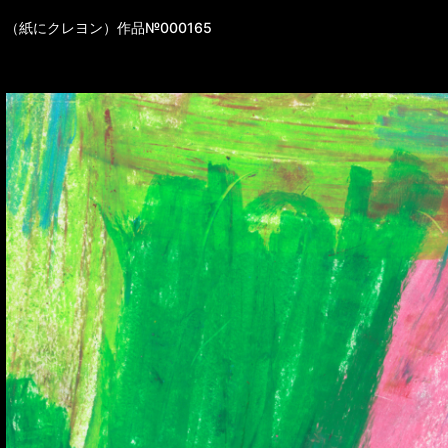
（紙にクレヨン）作品№000165