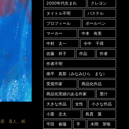
2000年代生まれ
クレヨン
タイトル不明
パステル
プロフィール
ボールペン
マーカー
中本 有美
中村 太一
今中 千尋
佐藤 祥子
作品
作者
作者不明
南平 真那（みなみひら まな）
受賞作家
商品化作品
商品化実績のある作家
墨汁
大きな作品
女性
小さな作品
小栗 圭太
島貫 翼
梅原 直人
,
紙
平田 春陽
手
木岡 芽唯