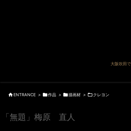
大阪吹田で

ENTRANCE
>

作品
>

描画材
>

クレヨン
「無題」梅原 直人