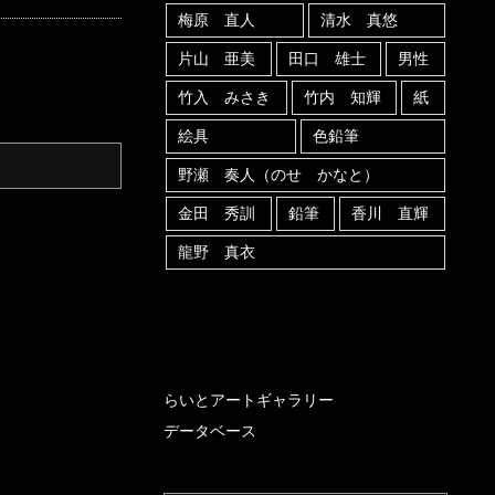
梅原 直人
清水 真悠
片山 亜美
田口 雄士
男性
竹入 みさき
竹内 知輝
紙
絵具
色鉛筆
野瀬 奏人（のせ かなと）
金田 秀訓
鉛筆
香川 直輝
龍野 真衣
らいとアートギャラリー
データベース