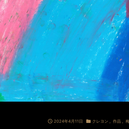

2024年4月11日

クレヨン
,
作品
,