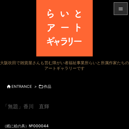


メニュ

サイド

前へ
大阪吹田で雑貨屋さんも営む障がい者福祉事業所らいと所属作家たちの

アートギャラリーです
次へ

検索

ENTRANCE
>

作品
「無題」香川 直輝
（紙に絵の具）№000044