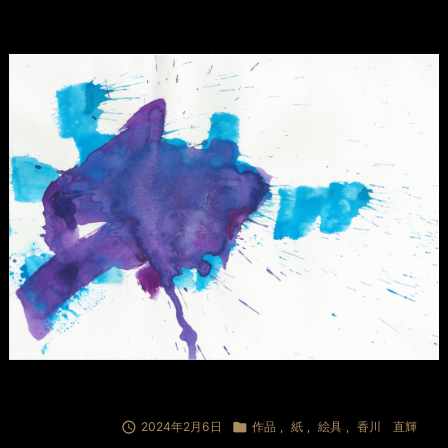

2024年2月6日

作品
,
紙
,
絵具
,
香川 直輝